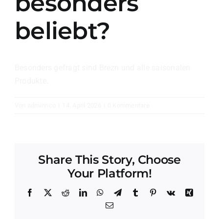
besonders
beliebt?
Besonders gefragt sind Brezn und alle saisonalen
Produkte.
Von
adminrico
|
14. April 2026
|
0 Kommentare
Share This Story, Choose
Your Platform!
Facebook
X
Reddit
LinkedIn
WhatsApp
Telegram
Tumblr
Pinterest
Vk
Xing
E-
Mail