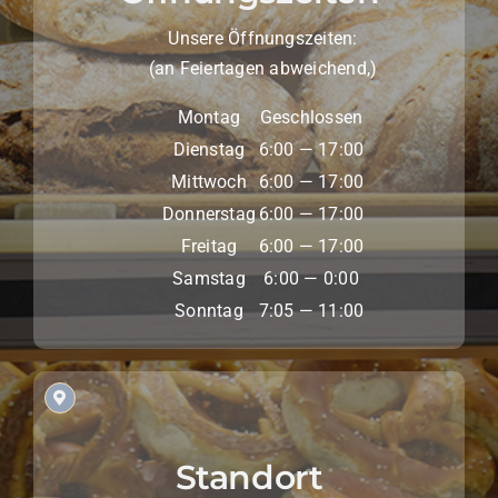
Unsere Öffnungszeiten:
(an Feiertagen abweichend,)
Montag
Geschlossen
Dienstag
6:00 — 17:00
Mittwoch
6:00 — 17:00
Donnerstag
6:00 — 17:00
Freitag
6:00 — 17:00
Samstag
6:00 — 0:00
Sonntag
7:05 — 11:00
Standort